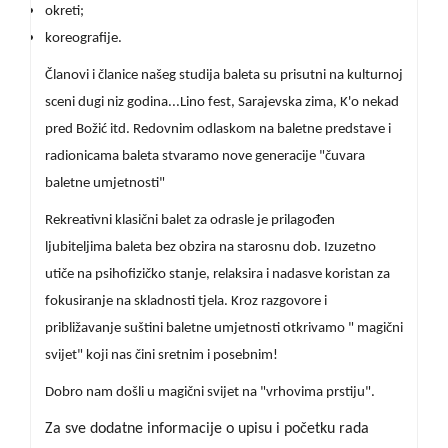
okreti;
koreografije.
Članovi i članice našeg studija baleta su prisutni na kulturnoj
sceni dugi niz godina...Lino fest, Sarajevska zima, K'o nekad
pred Božić itd. Redovnim odlaskom na baletne predstave i
radionicama baleta stvaramo nove generacije "čuvara
baletne umjetnosti"
Rekreativni klasični balet za odrasle je prilagođen
ljubiteljima baleta bez obzira na starosnu dob. Izuzetno
utiče na psihofizičko stanje, relaksira i nadasve koristan za
fokusiranje na skladnosti tjela. Kroz razgovore i
približavanje suštini baletne umjetnosti otkrivamo " magični
svijet" koji nas čini sretnim i posebnim!
Dobro nam došli u magični svijet na "vrhovima prstiju".
Za sve dodatne informacije o upisu i početku rada