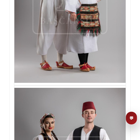
AI asistent
Dobrodošli u KUD Baščaršija! 👋
B
Postavite pitanje o probama,
nastupima ili školi folklora.
POŠALJI
💬