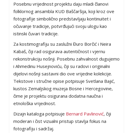
Posebnu vrijednost projektu daju mladi članovi
folklornog ansambla KUD Baščaršija, koji kroz ove
fotografije simbolično predstavljaju kontinuitet i
očuvanje tradicije, potvrđujući svoju ulogu kao
istinski čuvari tradicije.
Za kostimografiju su zaslužni Đuro Borčić i Neira
Kabaš, čiji rad osigurava autentičnost i vjernu
rekonstrukciju nošnji. Posebnu zahvalnost dugujemo
i Ahmedinu Husejnoviću, čiji su radovi i originalni
dijelovi nošnji sastavni dio ove vrijedne kolekcije.
Tekstove i stručne opise potpisuje Svetlana Bajić,
kustos Zemaljskog muzeja Bosne i Hercegovine,
čime je projektu osigurana dodatna naučna i
etnološka vrijednost.
Dizajn kataloga potpisuje
Bernard Pavlinović
, čiji
moderan i čist vizualni pristup stavlja fokus na
fotografiju i sadržaj.