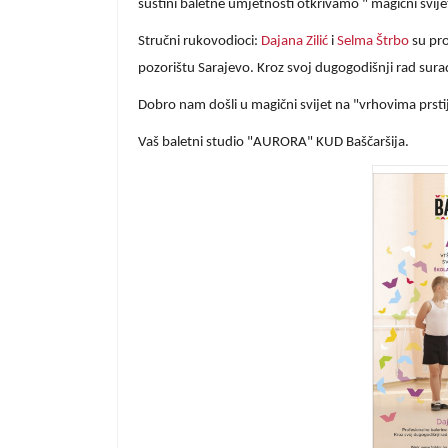
suštini baletne umjetnosti otkrivamo " magični svije
Stručni rukovodioci:
Dajana Zilić
i
Selma Štrbo
su pr
pozorištu Sarajevo. Kroz svoj dugogodišnji rad sur
Dobro nam došli u magični svijet na "vrhovima prsti
Vaš baletni studio "AURORA" KUD Baščaršija.