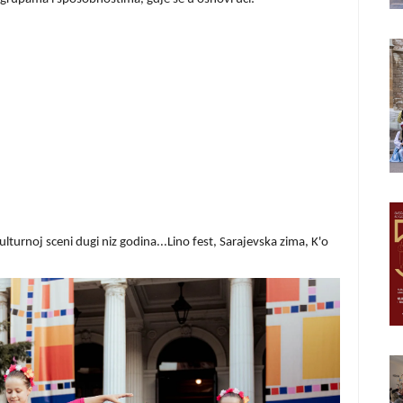
kulturnoj sceni dugi niz godina...Lino fest, Sarajevska zima, K'o