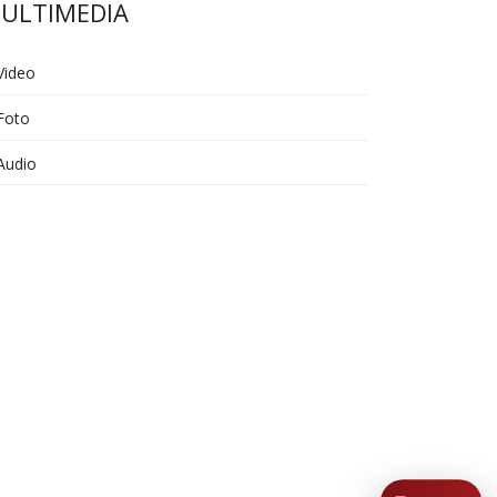
ULTIMEDIA
Video
Foto
Audio
AI asistent
Dobrodošli u KUD Baščaršija! 👋
B
Postavite pitanje o probama,
nastupima ili školi folklora.
POŠALJI