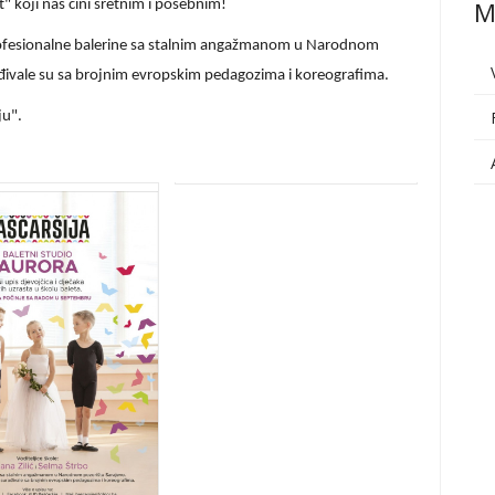
M
t" koji nas čini sretnim i posebnim!
ofesionalne balerine sa stalnim angažmanom u Narodnom
ađivale su sa brojnim evropskim pedagozima i koreografima.
ju".