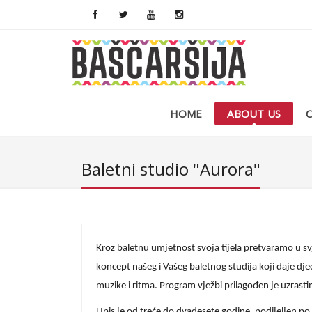
HOME
ABOUT US
Baletni studio "Aurora"
Kroz baletnu umjetnost svoja tijela pretvaramo u svjet
koncept našeg i Vašeg baletnog studija koji daje dje
muzike i ritma. Program vježbi prilagođen je uzrastim
Upis je od treće do dvadesete godine, podijeljen po