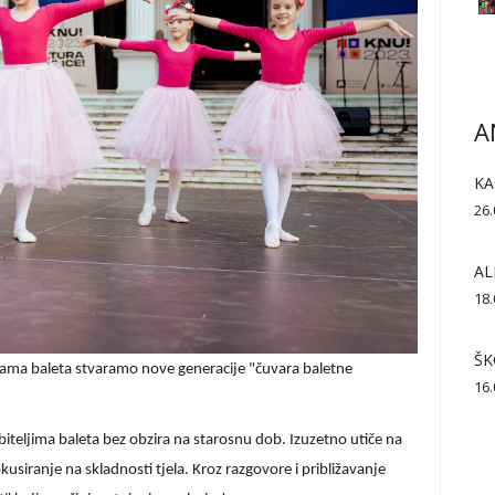
A
KA
26.
AL
18.
ŠK
ama baleta stvaramo nove generacije "čuvara baletne
16.
jubiteljima baleta bez obzira na starosnu dob. Izuzetno utiče na
okusiranje na skladnosti tjela. Kroz razgovore i približavanje