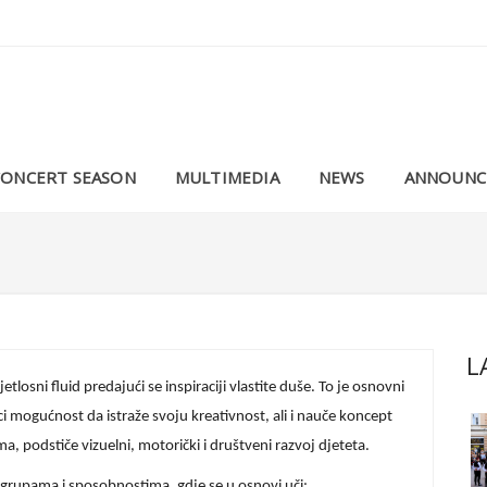
CONCERT SEASON
MULTIMEDIA
NEWS
ANNOUNC
L
losni fluid predajući se inspiraciji vlastite duše. To je osnovni
ci mogućnost da istraže svoju kreativnost, ali i nauče koncept
a, podstiče vizuelni, motorički i društveni razvoj djeteta.
 grupama i sposobnostima, gdje se u osnovi uči: