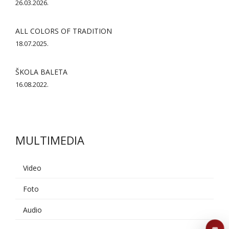
26.03.2026.
ALL COLORS OF TRADITION
18.07.2025.
ŠKOLA BALETA
16.08.2022.
MULTIMEDIA
AI asistent
Dobrodošli u KUD Baščaršija! 👋
B
Video
Postavite pitanje o probama,
nastupima ili školi folklora.
Foto
Audio
POŠALJI