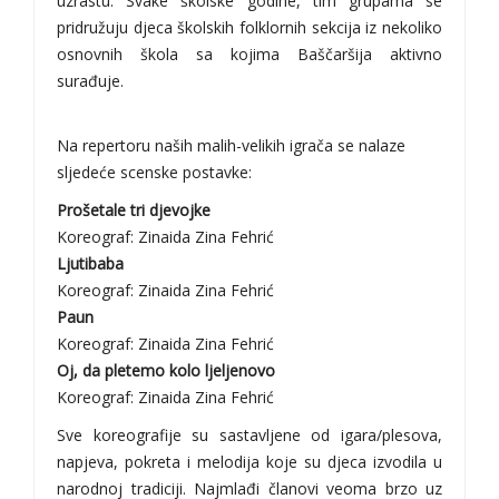
uzrastu. Svake školske godine, tim grupama se
pridružuju djeca školskih folklornih sekcija iz nekoliko
osnovnih škola sa kojima Baščaršija aktivno
surađuje.
Na repertoru naših malih-velikih igrača se nalaze
sljedeće scenske postavke:
Prošetale tri djevojke
Koreograf: Zinaida Zina Fehrić
Ljutibaba
Koreograf: Zinaida Zina Fehrić
Paun
Koreograf: Zinaida Zina Fehrić
Oj, da pletemo kolo ljeljenovo
Koreograf: Zinaida Zina Fehrić
Sve koreografije su sastavljene od igara/plesova,
napjeva, pokreta i melodija koje su djeca izvodila u
narodnoj tradiciji. Najmlađi članovi veoma brzo uz