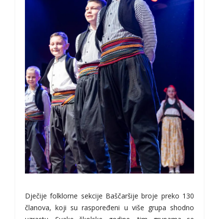
Dječije folklorne sekcije Baščaršije broje preko 130
članova, koji su raspoređeni u više grupa shodno