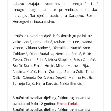
zabavu usvajaju i izvode navedne koreografije i još
mnogo drugih igara, te prezentiraju bosansko-
hercegovačku dječiju tradiciju u Sarajevu, Bosni i
Hercegovini i inostranstvu.
Stručni rukovodioci dječijih folklornih grupa bili su:
Vinko Babić, Hariz Fehrić, Muhamed Hurić, Nadira
Vranac, Vildana Sadović, Džeraldina Numić, Amir
Čohković, Diana Budalica, Nermana Šemić, Bakir
Terza, Zinaida Fehrić, Mirza Skopljak, Enisa Oprašić,
Borčić Đuro, Emina Hrnjić, Minela Memeledžija,
Nedima Krašić, Namir Čomaga, Samra Čolić, Timur
Delić, Dženeta Delić, Azra Deović, Merima Hodžić,
Sumeja Suljić, Nejra Karović, Naida Efendić.
Stručni rukovodilac dječijeg folklornog ansambla
uzrasta od 9 do 12 godina:
Emina Torlak
Stručni rukovodilac dječijeg folklornog ansambla